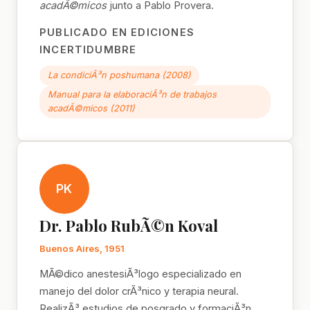
acadÃ©micos
junto a Pablo Provera.
PUBLICADO EN EDICIONES
INCERTIDUMBRE
La condiciÃ³n poshumana (2008)
Manual para la elaboraciÃ³n de trabajos
acadÃ©micos (2011)
PK
Dr. Pablo RubÃ©n Koval
Buenos Aires, 1951
MÃ©dico anestesiÃ³logo especializado en
manejo del dolor crÃ³nico y terapia neural.
RealizÃ³ estudios de posgrado y formaciÃ³n