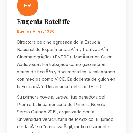
ER
Eugenia Ratcliffe
Buenos Aires, 1986
Directora de cine egresada de la Escuela
Nacional de ExperimentaciÃ³n y RealizaciÃ³n
CinematogrÃ¡fica (ENERC). MagÃ­ster en Guion
Audiovisual. Ha trabajado como guionista en
series de ficciÃ³n y documentales, y colaborado
con medios como VICE. Es docente de guion en
la FundaciÃ³n Universidad del Cine (FUC).
Su primera novela,
Japen
, fue ganadora del
Premio Latinoamericano de Primera Novela
Sergio Galindo 2019, organizado por la
Universidad Veracruzana de MÃ©xico. El jurado
destacÃ³ su "narrativa Ã¡gil, meticulosamente