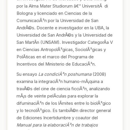
por la Alma Mater Studiorum â€“ UniversitÃ di
Bologna y licenciado en Ciencias de la
ComunicaciÃ³n por la Universidad de San
AndrÃ©s. Docente e investigador en la UBA, la
Universidad de San AndrÃ©s y la Universidad de
San MartÃ­n (UNSAM). Investigador CategorÃ­a V
en Ciencias AntropolÃ³gicas, SociolÃ³gicas y
PolÃ­ticas en el marco del Programa de
Incentivos del Ministerio de EducaciÃ³n.
Su ensayo
La condiciÃ³n poshumana
(2008)
examina la integraciÃ³n humano-mÃ¡quina a
travÃ©s del cine de ciencia ficciÃ³n, analizando
mÃ¡s de veinte pelÃ­culas para explorar la
difuminaciÃ³n de los lÃ­mites entre lo biolÃ³gico
y lo tecnolÃ³gico. Es tambiÃ©n director general
de Ediciones Incertidumbre y coautor del
Manual para la elaboraciÃ³n de trabajos