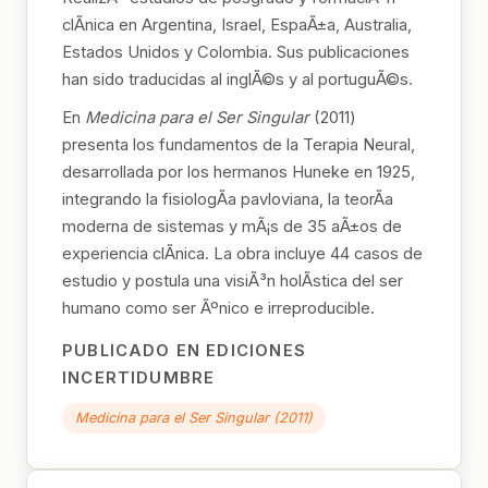
clÃ­nica en Argentina, Israel, EspaÃ±a, Australia,
Estados Unidos y Colombia. Sus publicaciones
han sido traducidas al inglÃ©s y al portuguÃ©s.
En
Medicina para el Ser Singular
(2011)
presenta los fundamentos de la Terapia Neural,
desarrollada por los hermanos Huneke en 1925,
integrando la fisiologÃ­a pavloviana, la teorÃ­a
moderna de sistemas y mÃ¡s de 35 aÃ±os de
experiencia clÃ­nica. La obra incluye 44 casos de
estudio y postula una visiÃ³n holÃ­stica del ser
humano como ser Ãºnico e irreproducible.
PUBLICADO EN EDICIONES
INCERTIDUMBRE
Medicina para el Ser Singular (2011)