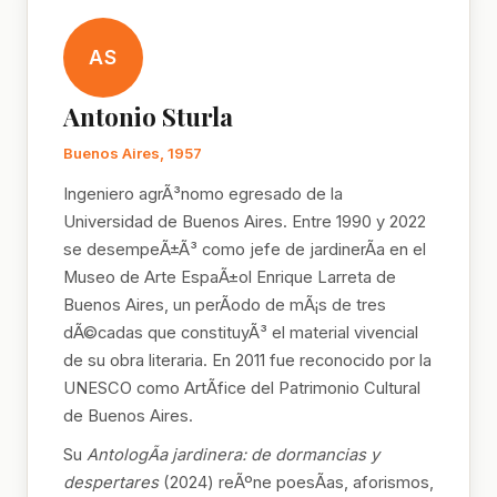
AS
Antonio Sturla
Buenos Aires, 1957
Ingeniero agrÃ³nomo egresado de la
Universidad de Buenos Aires. Entre 1990 y 2022
se desempeÃ±Ã³ como jefe de jardinerÃ­a en el
Museo de Arte EspaÃ±ol Enrique Larreta de
Buenos Aires, un perÃ­odo de mÃ¡s de tres
dÃ©cadas que constituyÃ³ el material vivencial
de su obra literaria. En 2011 fue reconocido por la
UNESCO como ArtÃ­fice del Patrimonio Cultural
de Buenos Aires.
Su
AntologÃ­a jardinera: de dormancias y
despertares
(2024) reÃºne poesÃ­as, aforismos,